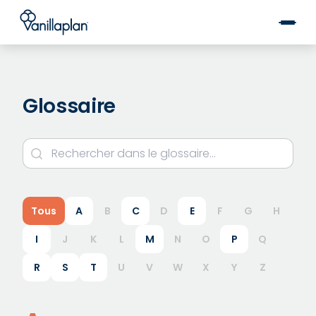
®
Glossaire
Tous
A
B
C
D
E
F
G
H
I
J
K
L
M
N
O
P
Q
R
S
T
U
V
W
X
Y
Z