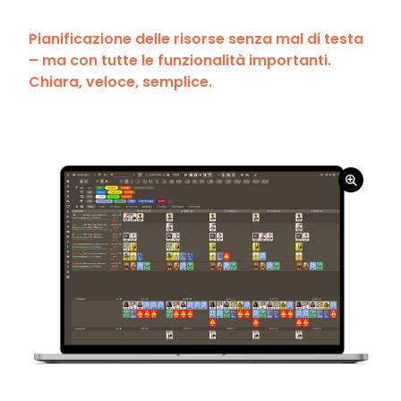
Pianificazione delle risorse senza mal di testa
– ma con tutte le funzionalità importanti.
Chiara, veloce, semplice.