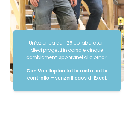
Un’azienda con 25 collaboratori,
dieci progetti in corso e cinque
cambiamenti spontanei al giorno?
Con Vanillaplan tutto resta sotto
controllo – senza il caos di Excel.
Meno ufficio, più
cantiere.