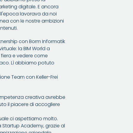
rketing digitale. E ancora
 all'epoca lavorava da noi
 linea con le nostre ambizioni
ntenuti.
nership con Borm Informatik
rtuale: la BIM World a
a fiera e vedere come
Monaco. Lì abbiamo potuto
ione Team con Keller-Frei
competenza creativa avrebbe
o il piacere di accogliere
uale ci aspettiamo molto.
 Startup Academy, grazie al
ganizzazione aziendale,