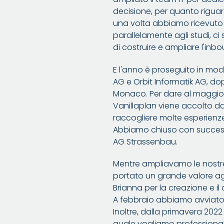
decisione, per quanto riguar
una volta abbiamo ricevuto ri
parallelamente agli studi, ci 
di costruire e ampliare l'inb
E l'anno è proseguito in m
AG e Orbit Informatik AG, do
Monaco. Per dare al maggior
Vanillaplan viene accolto dai
raccogliere molte esperienze
Abbiamo chiuso con successo
AG Strassenbau.
Mentre ampliavamo le nostr
portato un grande valore ag
Brianna per la creazione e il 
A febbraio abbiamo avviato i
Inoltre, dalla primavera 2
quale vogliamo professionali