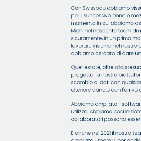
Con Swissbau abbiamo vissut
per il successivo anno e mez
momento in cui abbiamo assu
Michi nel nascente team di m
sicuramente, in un primo mom
lavorare insieme nel nostro b
abbiamo cercato di dare una 
Quell'estate, oltre alla stes
progetto: la nostra piattafor
scambio di dati con qualsias
ulteriore slancio con l'arrivo
Abbiamo ampliato il software
utilizzo. Abbiamo così iniziat
collaboratori possono essere r
E anche nel 2021 il nostro te
ampliato il team IT per dedi