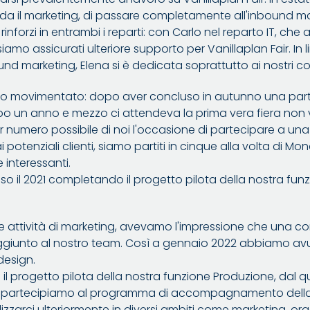
da il marketing, di passare completamente all'inbound ma
nforzi in entrambi i reparti: con Carlo nel reparto IT, che
siamo assicurati ulteriore supporto per Vanillaplan Fair. In
ound marketing, Elena si è dedicata soprattutto ai nostri co
odo movimentato: dopo aver concluso in autunno una part
po un anno e mezzo ci attendeva la prima vera fiera non vi
 numero possibile di noi l'occasione di partecipare a un
 potenziali clienti, siamo partiti in cinque alla volta di 
 interessanti.
 il 2021 completando il progetto pilota della nostra funz
e attività di marketing, avevamo l'impressione che una 
giunto al nostro team. Così a gennaio 2022 abbiamo avut
design.
l progetto pilota della nostra funzione Produzione, dal q
022 partecipiamo al programma di accompagnamento della
zzarci ulteriormente in diversi ambiti come marketing, or