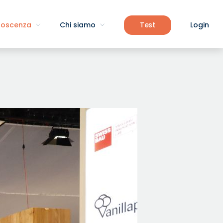
noscenza
Chi siamo
Test
Login