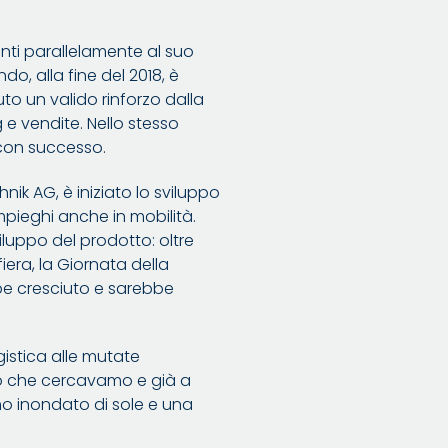
anti parallelamente al suo
o, alla fine del 2018, è
to un valido rinforzo dalla
 e vendite. Nello stesso
 con successo.
ik AG, è iniziato lo sviluppo
mpieghi anche in mobilità.
viluppo del prodotto: oltre
era, la Giornata della
be cresciuto e sarebbe
istica alle mutate
ciò che cercavamo e già a
no inondato di sole e una