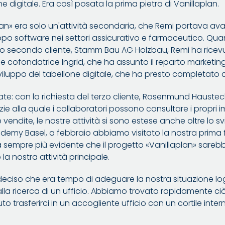
e digitale. Era così posata la prima pietra di Vanillaplan.
laplan» era solo un'attività secondaria, che Remi portava av
po software nei settori assicurativo e farmaceutico. Quand
stro secondo cliente, Stamm Bau AG Holzbau, Remi ha ricevu
e cofondatrice Ingrid, che ha assunto il reparto marketing
sviluppo del tabellone digitale, che ha presto completato
te: con la richiesta del terzo cliente, Rosenmund Haustechn
ie alla quale i collaboratori possono consultare i propri i
 vendite, le nostre attività si sono estese anche oltre lo s
ademy Basel, a febbraio abbiamo visitato la nostra prima fi
a sempre più evidente che il progetto «Vanillaplan» sareb
a nostra attività principale.
eciso che era tempo di adeguare la nostra situazione log
alla ricerca di un ufficio. Abbiamo trovato rapidamente 
trasferirci in un accogliente ufficio con un cortile inter