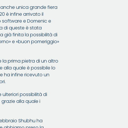
 anche unica grande fiera
è infine arrivato il
po software e Domenic e
a di queste è stata
ià finita la possibilità di
ngiorno» e «buon pomeriggio»
.
la prima pietra di un altro
 alla quale è possibile lo
e ha infine ricevuto un
ri.
teriori possibilità di
 grazie alla quale i
a febbraio Shubhu ha
ate abbiamo preso la