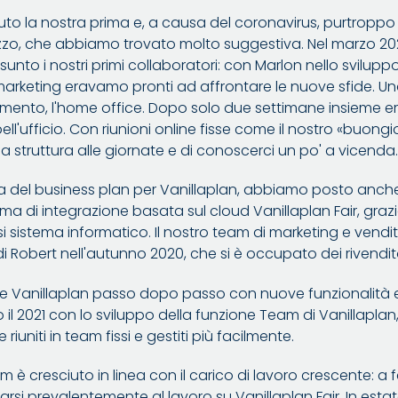
o la nostra prima e, a causa del coronavirus, purtroppo
zo, che abbiamo trovato molto suggestiva. Nel marzo 2020 
nto i nostri primi collaboratori: con Marlon nello svilup
arketing eravamo pronti ad affrontare le nuove sfide. Un
ento, l'home office. Dopo solo due settimane insieme era g
ell'ufficio. Con riunioni online fisse come il nostro «buo
struttura alle giornate e di conoscerci un po' a vicenda
ura del business plan per Vanillaplan, abbiamo posto anche 
ma di integrazione basata sul cloud Vanillaplan Fair, grazie
i sistema informatico. Il nostro team di marketing e vendit
 di Robert nell'autunno 2020, che si è occupato dei rivendito
 Vanillaplan passo dopo passo con nuove funzionalità e ul
o il 2021 con lo sviluppo della funzione Team di Vanillaplan,
iuniti in team fissi e gestiti più facilmente.
am è cresciuto in linea con il carico di lavoro crescente: 
carsi prevalentemente al lavoro su Vanillaplan Fair. In est