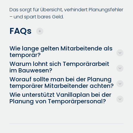
Das sorgt für Übersicht, verhindert Planungsfehler
– und spart bares Geld.
FAQs
Wie lange gelten Mitarbeitende als
temporär?
Warum lohnt sich Temporärarbeit
Temporäre Mitarbeitende sind in der Regel nur für
im Bauwesen?
einen befristeten Zeitraum im Unternehmen tätig
Worauf sollte man bei der Planung
– meist für wenige Wochen oder Monate. Im
Temporäre Mitarbeitende schaffen Flexibilität,
temporärer Mitarbeitender achten?
Bauwesen werden sie oft projektbezogen oder
wenn kurzfristig zusätzliche Kapazität gebraucht
Wie unterstützt Vanillaplan bei der
saisonal eingesetzt.
wird. Sie helfen, Projekte trotz Engpässen
Wichtig ist, die tatsächliche Verfügbarkeit genau
Planung von Temporärpersonal?
termingerecht abzuschliessen – ohne langfristig
zu hinterlegen und temporäre Ressourcen nur
höhere Personalkosten zu verursachen.
während ihrer Anstellungszeit einzuplanen. So
In Vanillaplan können temporäre Mitarbeitende
lassen sich Überkapazitäten und unnötige
mit einem Häkchen als
temporär
markiert und
Zusatzkosten vermeiden.
über die Ressourcenzuteilung zeitlich genau