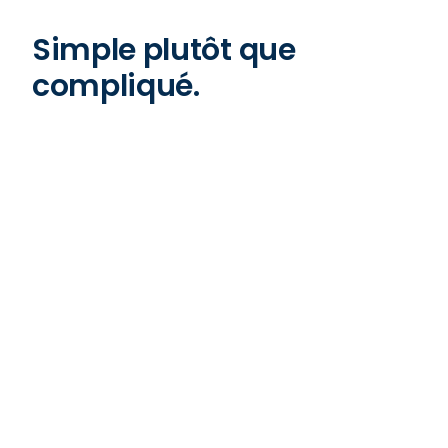
Simple plutôt que
compliqué.
Réserve ta consultation
gratuite
Informations
À propos
FAQ
Qui sommes-nous ?
CGV
Blog
Protection des données
Glossaire
Mentions légales
Presse
Sitemap
Carrière