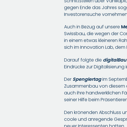
Schnittstellen über Vanillapl
gegen Ende das Jahres sogar 
Investorensuche vornehmen
Auch in Bezug auf unsere
Me
Swissbau, die wegen der C
in einem etwas kleineren Rah
sich im Innovation Lab, dem 
Darauf folgte die
digitalBau
Eindrücke zur Digitalisierun
Der
Spenglertag
im Septembe
Zusammenbau von diesem dur
auch ihre handwerklichen Fäh
seiner Hilfe beim Präsentier
Den krönenden Abschluss un
coole und anregende Gesprä
neuer Interessenten hatten.