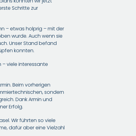
plans konnten wir jetzt
rste Schritte zur
n – etwas holprig – mit der
ben wurde. Auch wenn sie
bruch. Unser Stand befand
nüpfen konnten.
 – viele interessante
rmin. Beim vorherigen
ammiertechnischen, sondern
lgreich. Dank Armin und
er Erfolg.
asel. Wir führten so viele
, dafür aber eine Vielzahl