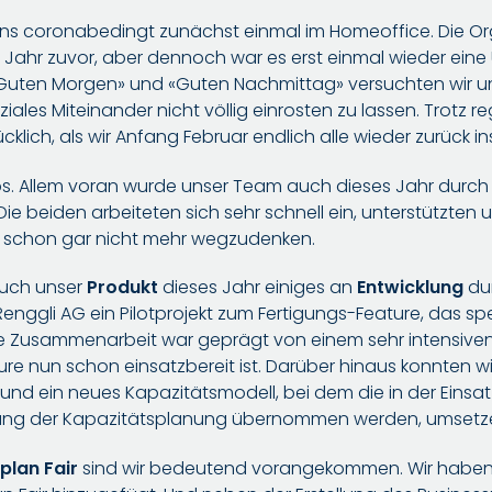
 uns coronabedingt zunächst einmal im Homeoffice. Die O
Jahr zuvor, aber dennoch war es erst einmal wieder eine 
«Guten Morgen» und «Guten Nachmittag» versuchten wir 
ziales Miteinander nicht völlig einrosten zu lassen. Trotz
klich, als wir Anfang Februar endlich alle wieder zurück in
los. Allem voran wurde unser Team auch dieses Jahr durch
Die beiden arbeiteten sich sehr schnell ein, unterstützten u
 schon gar nicht mehr wegzudenken.
uch unser
Produkt
dieses Jahr einiges an
Entwicklung
dur
Renggli AG ein Pilotprojekt zum Fertigungs-Feature, das spe
ere Zusammenarbeit war geprägt von einem sehr intensiv
re nun schon einsatzbereit ist. Darüber hinaus konnten wi
e und ein neues Kapazitätsmodell, bei dem die in der Einsa
nung der Kapazitätsplanung übernommen werden, umsetz
aplan Fair
sind wir bedeutend vorangekommen. Wir haben 