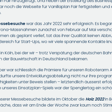
an Fair hinzugefügt. Und neben der Erstellung des Business
noch die Webseite für Vanillaplan Fair fertigstellen und e
.
ssebesuche
war das Jahr 2022 sehr erfolgreich. Es began
orona-Massnahmen zunächst von Februar auf Mai verscho
men als geplant verlief, tat das ihrer Qualität keinen Ab
Bereich für Start-Ups, wo wir viele spannende Kontakte k
in Köln, bei der wir – trotz Verspätung der deutschen Bahn
g in der Bauwirtschaft in Deutschland bekamen.
r war schliesslich die Prämiere für unseren Roboterarm A
fte unsere Entwicklungsabteilung nicht nur ihre progr
igkeiten unter Beweis stellen – letztendlich äusserst erfo
en unseres Einsatzplan-Spiels war der Spenglertag ein schön
serer Messebesuche bildete im Oktober die
Holz 2022
in B
che, dass wir am Ende der Woche zwar kaum noch Stimme