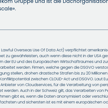
lekom Gruppe und ist die Dachorganisatio
cale».
 Lawful Overseas Use Of Data Act) verpflichtet amerikanis
net zu gewährleisten, auch wenn diese nicht in der USA ge
rn der EU und des Europäischen Wirtschaftraumes und zus
arbeitet werden. Firmen, welche gegen die DSGVO verstoss
ung stellen, drohen drastische Strafen bis zu 20 Millione
Konfliktpotential zwischen CLOUD-Act und DSGVO. Laut E
-Anbieter von Cloudservices, für die Verarbeitung von pe
t werden. Auch in der Schweiz gilt, das Verarbeiten von P
nahmen gibt es, wenn die Daten anonymisiert oder verschl
nfachsten und sichersten ist es mit einem europäischen od