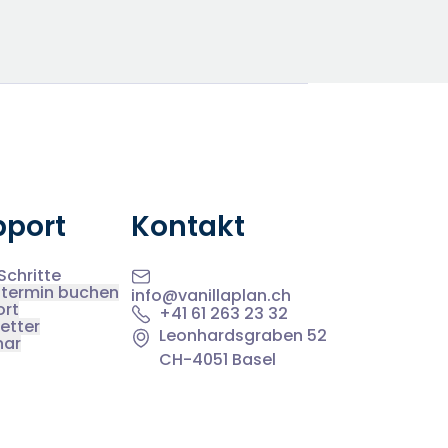
pport
Kontakt
Schritte
termin buchen
info@vanillaplan.ch
ort
+41 61 263 23 32
etter
Leonhardsgraben 52
nar
CH-4051 Basel