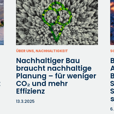
ÜBER UNS, NACHHALTIGKEIT
S
Nachhaltiger Bau
B
braucht nachhaltige
Planung – für weniger
t
CO₂ und mehr
Effizienz
S
s
13.3.2025
6